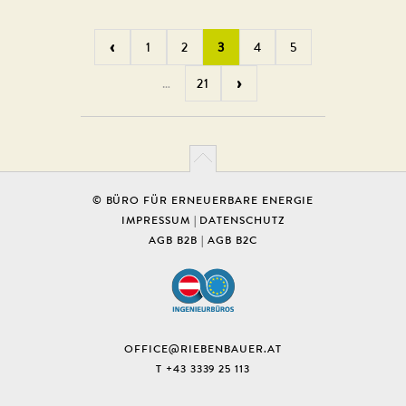
‹
1
2
3
4
5
›
…
21
© BÜRO FÜR ERNEUERBARE ENERGIE
IMPRESSUM
|
DATENSCHUTZ
AGB B2B
|
AGB B2C
OFFICE@RIEBENBAUER.AT
T +43 3339 25 113