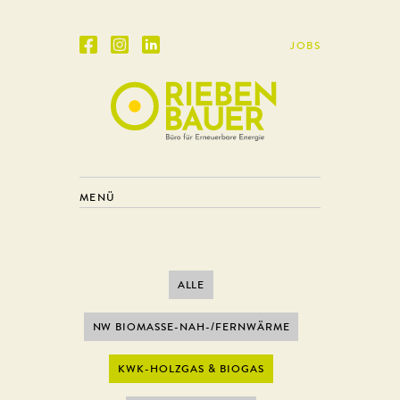
JOBS
MENÜ
ALLE
NW BIOMASSE-NAH-/FERNWÄRME
KWK-HOLZGAS & BIOGAS