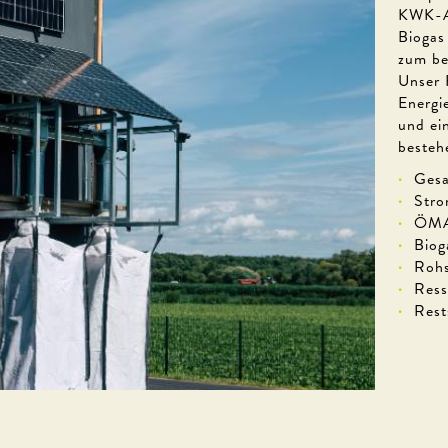
KWK-An
Biogas
zum be
Unser 
Energi
und ei
besteh
Gesa
Stro
ÖMA
Biog
Rohs
Ress
Rest