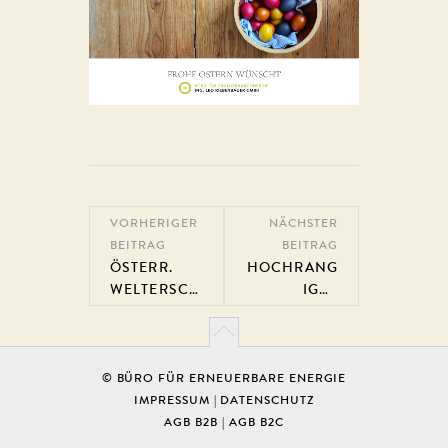
VORHERIGER
NÄCHSTER
BEITRAG
BEITRAG
ÖSTERR.
HOCHRANG
WELTERSCH
IGER
ÖPFUNGSTA
BESUCH IM
G - EARTH
HOLZGASKR
OVERSHOO
AFTWERK
T DAY 2021
TERNITZ
© BÜRO FÜR ERNEUERBARE ENERGIE
IMPRESSUM
|
DATENSCHUTZ
AGB B2B
|
AGB B2C