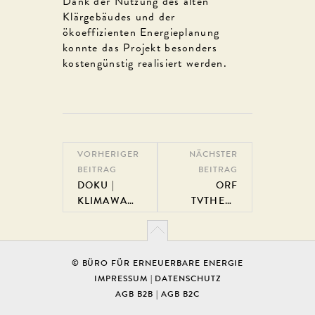
Dank der Nutzung des alten
Klärgebäudes und der
ökoeffizienten Energieplanung
konnte das Projekt besonders
kostengünstig realisiert werden.
VORHERIGER
NÄCHSTER
BEITRAG
BEITRAG
DOKU |
ORF
KLIMAWAN
TVTHEK |
DEL - WAS
AM
WEISS DIE
SCHAUPLAT
WISSENSCH
Z:
AFT?
STROMREBE
© BÜRO FÜR ERNEUERBARE ENERGIE
LLEN
IMPRESSUM
|
DATENSCHUTZ
AGB B2B
|
AGB B2C