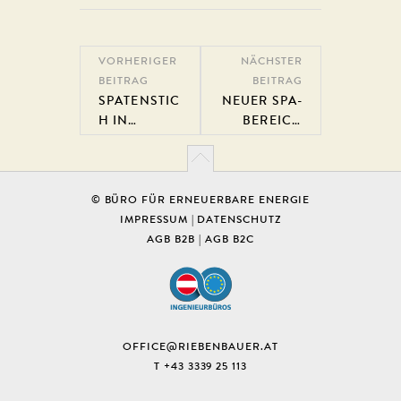
VORHERIGER
NÄCHSTER
BEITRAG
BEITRAG
SPATENSTIC
NEUER SPA-
H IN
BEREICH
ANDORF
FÜR DAS
QUELLENH
OTEL
HEILTHERM
© BÜRO FÜR ERNEUERBARE ENERGIE
E BAD
IMPRESSUM
|
DATENSCHUTZ
WALTERSDO
AGB B2B
|
AGB B2C
RF
OFFICE@RIEBENBAUER.AT
T +43 3339 25 113