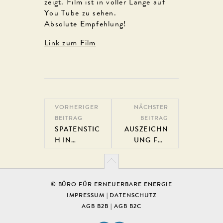
zeigt. Film ist in voller Länge auf
You Tube zu sehen.
Absolute Empfehlung!
Link zum Film
VORHERIGER
NÄCHSTER
BEITRAG
BEITRAG
SPATENSTIC
AUSZEICHN
H IN
UNG FÜR
DEUTSCHLA
RETTER ZUM
NDSBERG
NACHHALTI
GSTEN
HOTELBETRI
© BÜRO FÜR ERNEUERBARE ENERGIE
EB
IMPRESSUM
|
DATENSCHUTZ
ÖSTERREIC
AGB B2B
|
AGB B2C
HS