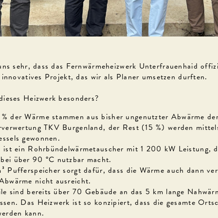
uns sehr, dass das Fernwärmeheizwerk Unterfrauenhaid offizi
 innovatives Projekt, das wir als Planer umsetzen durften.
dieses Heizwerk besonders?
% der Wärme stammen aus bisher ungenutzter Abwärme de
rverwertung TKV Burgenland, der Rest (15 %) werden mittel
essels gewonnen.
 ist ein Rohrbündelwärmetauscher mit 1 200 kW Leistung, d
bei über 90 °C nutzbar macht.
³ Pufferspeicher sorgt dafür, dass die Wärme auch dann verf
Abwärme nicht ausreicht.
ile sind bereits über 70 Gebäude an das 5 km lange Nahwär
ssen. Das Heizwerk ist so konzipiert, dass die gesamte Orts
werden kann.