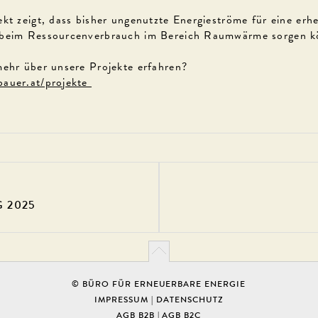
ekt zeigt, dass bisher ungenutzte Energieströme für eine erh
 beim Ressourcenverbrauch im Bereich Raumwärme sorgen k
mehr über unsere Projekte erfahren?
auer.at/projekte
 2025
© BÜRO FÜR ERNEUERBARE ENERGIE
IMPRESSUM
|
DATENSCHUTZ
AGB B2B
|
AGB B2C