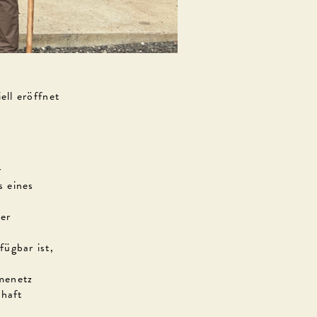
ell eröffnet
r
s eines
er
ügbar ist,
menetz
chaft