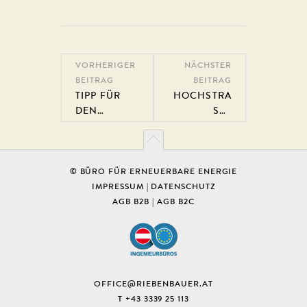
VORHERIGER
NÄCHSTER
BEITRAG
BEITRAG
TIPP FÜR
HOCHSTRA
DEN
SSE I
OSTERHASE
NNOVATIV |
N! DAS
11. & 12. M
KLIMANEUT
ÄRZ | ELT K
RALE
UNSTSTOFF
© BÜRO FÜR ERNEUERBARE ENERGIE
TALENT
TECHNIK & W
IMPRESSUM
|
DATENSCHUTZ
ERKZEUGB
AGB B2B
|
AGB B2C
AU
OFFICE@RIEBENBAUER.AT
T +43 3339 25 113