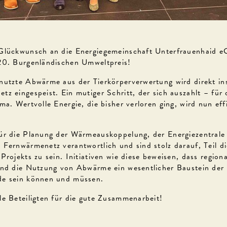
Glückwunsch an die Energiegemeinschaft Unterfrauenhaid e
20. Burgenländischen Umweltpreis!
nutzte Abwärme aus der Tierkörperverwertung wird direkt in
tz eingespeist. Ein mutiger Schritt, der sich auszahlt – für
ma. Wertvolle Energie, die bisher verloren ging, wird nun eff
ür die Planung der Wärmeauskoppelung, der Energiezentrale 
 Fernwärmenetz verantwortlich und sind stolz darauf, Teil di
Projekts zu sein. Initiativen wie diese beweisen, dass regiona
und die Nutzung von Abwärme ein wesentlicher Baustein der
de sein können und müssen.
le Beteiligten für die gute Zusammenarbeit!