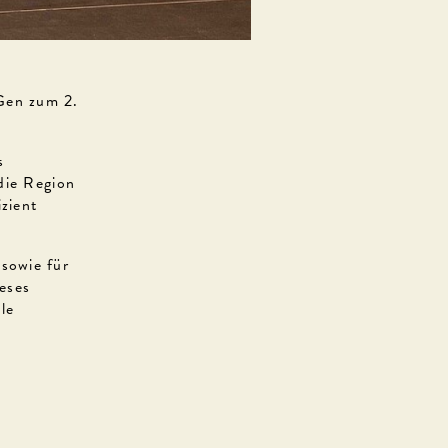
Gen zum 2.
s
 die Region
izient
sowie für
eses
le