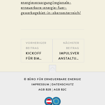
energieversorgung/regionale-
erneuerbare-energie-fuer-
gewerbegebiet-in-oberoesterreich/
VORHERIGER
NÄCHSTER
BEITRAG
BEITRAG
KICKOFF
IMPULSVER
FÜR BM
ANSTALTUN
RETROFIT
G "SOLARE
EIGENVERS
ORGUNG
VON
© BÜRO FÜR ERNEUERBARE ENERGIE
GEBÄUDEN
IMPRESSUM
|
DATENSCHUTZ
UND
AGB B2B
|
AGB B2C
QUARTIERE
N"