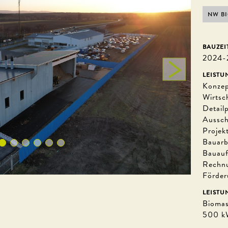
NW B
BAUZEI
2024-
LEISTU
Konzep
Wirtsc
Detail
Aussch
Projek
Bauarb
Bauauf
Rechn
Förder
LEISTU
Biomas
500 kW