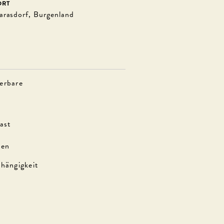
ORT
rasdorf, Burgenland
erbare
ast
hen
hängigkeit