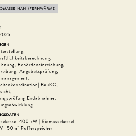
IOMASSE-NAH-/FERNWÄRME
T
2025
NGEN
terstellung,
haftlichkeitsberechnung,
planung, Behördeneinreichung,
reibung, Angebotsprüfung,
tmanagement,
eitenkoordination| BauKG,
sicht,
ungsprüfung|Endabnahme,
ungsabwicklung
NGSDATEN
sekessel 400 kW | Biomassekessel
 | 50m³ Pufferspeicher