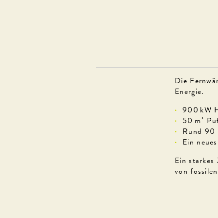
Die Fernwär
Energie.
900 kW He
50 m³ Puf
Rund 90 H
Ein neues
Ein starkes
von fossile