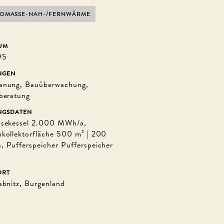
IOMASSE-NAH-/FERNWÄRME
UM
95
NGEN
anung, Bauüberwachung,
beratung
NGSDATEN
sekessel 2.000 MWh/a,
kollektorfläche 500 m² | 200
 Pufferspeicher Pufferspeicher
ORT
abnitz, Burgenland
© Biosolar Unterrabnitz | Rudolf Haspel