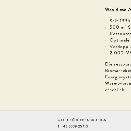
Was diese A
Seit 1995
500 m² So
Ressourc
Optimale
Verdoppl
2.000 MW
Die ressour
Biomassekes
Energiesyst
Wärmeversor
erheblich.
OFFICE@RIEBENBAUER.AT
T +43 3339 25 113