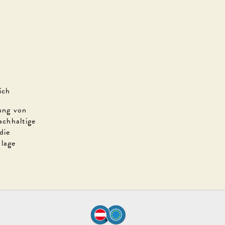
ich
ung von
achhaltige
die
nlage