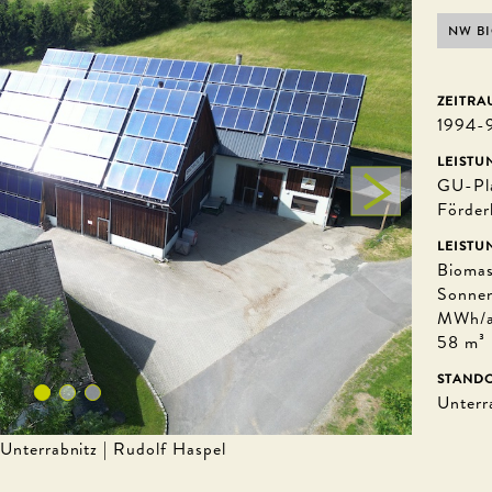
NW B
ZEITRA
1994-
LEISTU
GU-Pl
Förder
LEISTU
Biomas
Sonnen
MWh/a,
58 m³
STAND
Unterr
Unterrabnitz | Rudolf Haspel