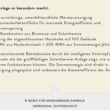
nlage so besonders macht:
 zuverlässige, umweltfreundliche Wärmeversorgung
nnenkollektorfläche für maximale Energieeffizienz und
eneinsparung
 Kombination aus Biomasse und Solarthermie
ung der angeschlossenen Haushalte auf 100 Gebäude
h aus Hackschnitzeln + 200 MWh aus Sonnenenergie jährl
censchonende Betriebsweise durch die intelligente Verknüpf
seln mit der großflächigen Solarthermie-Anlage zeigt, wie n
eme funktionieren können. Die Sonnenenergie wird direkt in 
gung eingespeist und verbessert die Gesamteffizienz der A
© BÜRO FÜR ERNEUERBARE ENERGIE
IMPRESSUM
|
DATENSCHUTZ