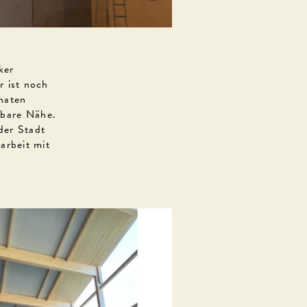
ker
 ist noch
onaten
hbare Nähe.
der Stadt
arbeit mit