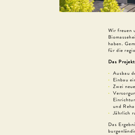
Wir freuen 
Biomassehei
haben. Gem
für die regi
Das Projekt
Ausbau d
Einbau e
Zwei neue
Versorgun
Einrichtu
und Reha
Jährlich
Das Ergebni
burgenländi