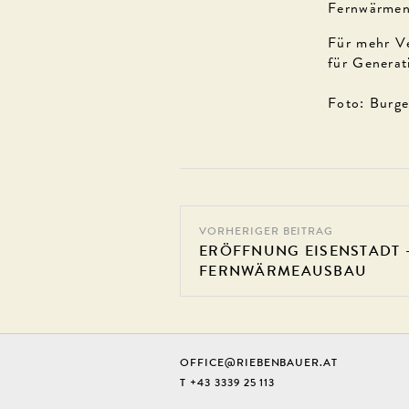
Fernwärmene
Für mehr Ve
für Generat
Foto: Burg
VORHERIGER BEITRAG
ERÖFFNUNG EISENSTADT
FERNWÄRMEAUSBAU
OFFICE@RIEBENBAUER.AT
T +43 3339 25 113