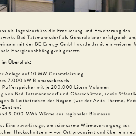
uns als Ingenieurbüro die Erneuerung und Erweiterung des
zwerks Bad Tatzmannsdorf als Generalplaner erfolgreich um
einsam mit der
BE Energy GmbH
wurde damit ein weiterer 
onale Energieunabhängigkeit gesetzt.
 im Überblick:
er Anlage auf 10 MW Gesamtleistung
ines 7.000 kW Biomassekessels
 Pufferspeicher mit je 200.000 Litern Volumen
g von Bad Tatzmannsdorf und Oberschützen, sowie öffentl
ngen & Leitbetrieben der Region (wie der Avita Therme, Reit
-Zentren)
 rund 9.000 MWh Wärme aus regionaler Biomasse
s: Eine zuverlässige, emissionsarme Wärmeversorgung aus
schen Hackschnitzeln – vor Ort produziert und über ein neu 